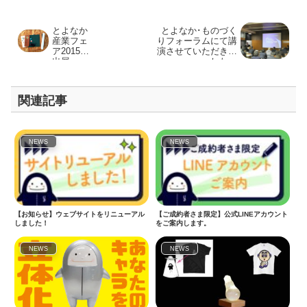
とよなか
とよなか･ものづく
産業フェ
りフォーラムにて講
ア2015に
演させていただきま
出展
した。
関連記事
NEWS
NEWS
【お知らせ】ウェブサイトをリニューアル
【ご成約者さま限定】公式LINEアカウント
しました！
をご案内します。
NEWS
NEWS