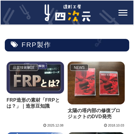
FRP製作
品質技術解説
NEWS
FRP造形の素材「FRPと
は？」｜造形豆知識
太陽の塔内部の修復プロ
ジェクトのDVD発売
2025.12.08
2018.10.03