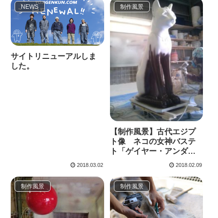
NEWS
制作風景
サイトリニューアルしま
した。
【制作風景】古代エジプ
ト像 ネコの女神バステ
ト「ゲイヤー・アンダー
ソンの猫」模型
2018.03.02
2018.02.09
制作風景
制作風景