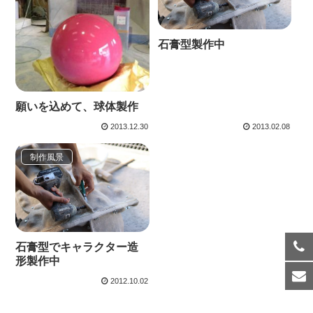
石膏型製作中
願いを込めて、球体製作
2013.12.30
2013.02.08
制作風景
石膏型でキャラクター造
形製作中
2012.10.02