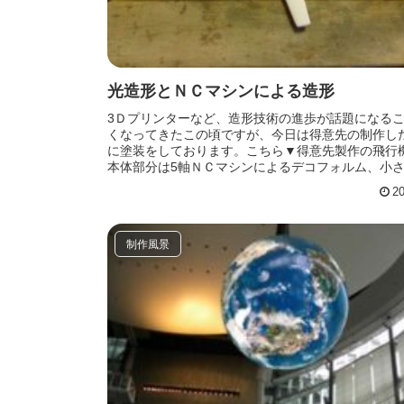
光造形とＮＣマシンによる造形
3Ｄプリンターなど、造形技術の進歩が話題になる
くなってきたこの頃ですが、今日は得意先の制作し
に塗装をしております。こちら▼得意先製作の飛行
本体部分は5軸ＮＣマシンによるデコフォルム、小
のプロペラ部分は光造形（...
20
制作風景