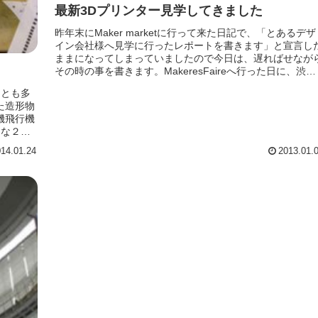
最新3Dプリンター見学してきました
昨年末にMaker marketに行って来た日記で、「とあるデザ
イン会社様へ見学に行ったレポートを書きます」と宣言し
ままになってしまっていましたので今日は、遅ればせなが
その時の事を書きます。MakeresFaireへ行った日に、渋
谷・道...
ことも多
た造形物
機飛行機
さな２つ
14.01.24
2013.01.