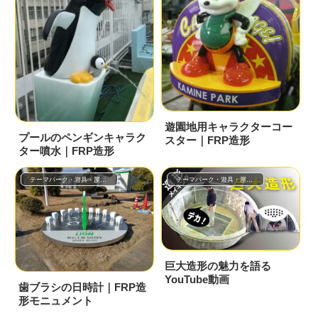
遊園地用キャラクターコー
プールのペンギンキャラク
スター｜FRP造形
ター噴水｜FRP造形
テーマパーク・遊具・屋外常設
テーマパーク・遊具・屋外常設
巨大造形の魅力を語る
YouTube動画
歯ブラシの日時計｜FRP造
形モニュメント