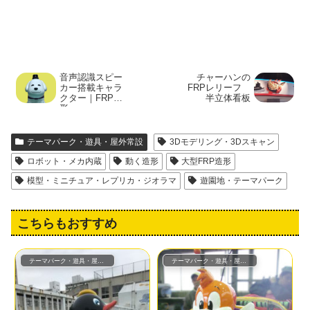
音声認識スピー
チャーハンの
カー搭載キャラ
FRPレリーフ
クター｜FRP人
半立体看板
形
テーマパーク・遊具・屋外常設
3Dモデリング・3Dスキャン
ロボット・メカ内蔵
動く造形
大型FRP造形
模型・ミニチュア・レプリカ・ジオラマ
遊園地・テーマパーク
こちらもおすすめ
テーマパーク・遊具・屋外常設
テーマパーク・遊具・屋外常設