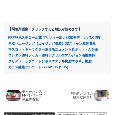
【関連用語集：クリックすると解説が読めます】
FRP
発泡スチロール
3Dプリンター出力品
3Dモデリング
NC切削
型取り
エージング（エイジング塗装）
3Dスキャン
立体看板
マスコットキャラクター造形
モニュメント
ロボット・AI外装
ウレタン塗料
ラッカー塗料
アクリルエマルジョン
油性塗料
クリア（トップコート）
ポリエステル樹脂
エポキシ樹脂
ガラス繊維
ゲルコート
パテ
MSDS (SDS)
チャーハンの
博物館レプリカ
FRPレリーフ
｜擬木立体造形
半立体看板