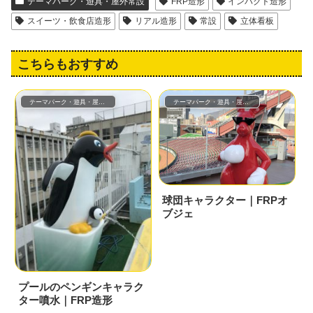
テーマパーク・遊具・屋外常設
FRP造形
インパクト造形
スイーツ・飲食店造形
リアル造形
常設
立体看板
こちらもおすすめ
テーマパーク・遊具・屋外常設
テーマパーク・遊具・屋外常設
球団キャラクター｜FRPオ
ブジェ
プールのペンギンキャラク
ター噴水｜FRP造形