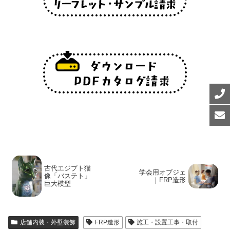
古代エジプト猫
学会用オブジェ
像「バステト」
｜FRP造形
巨大模型
店舗内装・外壁装飾
FRP造形
施工・設置工事・取付