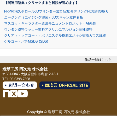
【関連用語集：クリックすると解説が読めます】
FRP
発泡スチロール
3Dプリンター出力品
3Dモデリング
NC切削
型取り
エージング（エイジング塗装）
3Dスキャン
立体看板
マスコットキャラクター造形
モニュメント
ロボット・AI外装
ウレタン塗料
ラッカー塗料
アクリルエマルジョン
油性塗料
クリア（トップコート）
ポリエステル樹脂
エポキシ樹脂
ガラス繊維
ゲルコート
パテ
MSDS (SDS)
作品一覧はこちら
造形工房 四次元 株式会社
〒561-0845 大阪府豊中市利倉 2-18-1
TEL:06-6398-7868
Copyright © 造形工房 四次元 株式会社