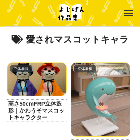
愛されマスコットキャラ
立体看板
立体看板
高さ50cmFRP立体造
形｜かわうそマスコッ
トキャラクター