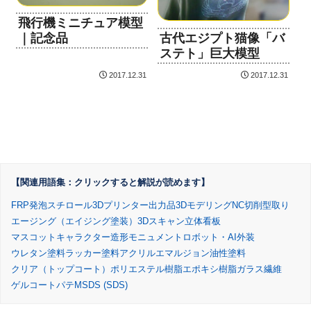
飛行機ミニチュア模型
古代エジプト猫像「バ
｜記念品
ステト」巨大模型
2017.12.31
2017.12.31
【関連用語集：クリックすると解説が読めます】
FRP
発泡スチロール
3Dプリンター出力品
3Dモデリング
NC切削
型取り
エージング（エイジング塗装）
3Dスキャン
立体看板
マスコットキャラクター造形
モニュメント
ロボット・AI外装
ウレタン塗料
ラッカー塗料
アクリルエマルジョン
油性塗料
クリア（トップコート）
ポリエステル樹脂
エポキシ樹脂
ガラス繊維
ゲルコート
パテ
MSDS (SDS)