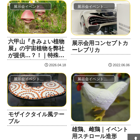
展示会イベント・映像舞台セット
展示会イベント・映像舞台セット
六甲山『きみょい植物
展示会用コンセプトカ
展』の宇宙植物を弊社
ーレプリカ
が提供…？！｜特殊造
形・オブジェ製作事例
2026.04.18
2022.06.06
展示会イベント・映像舞台セット
展示会イベント・映像舞台セット
モザイクタイル風テー
ブル
雄鶏、雌鶏｜イベント
用スチロール造形