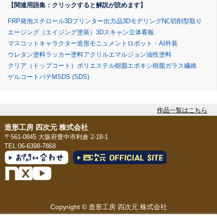
【関連用語集：クリックすると解説が読めます】
FRP
発泡スチロール
3Dプリンター出力品
3Dモデリング
NC切削
型取り
エージング（エイジング塗装）
3Dスキャン
立体看板
マスコットキャラクター造形
モニュメント
ロボット・AI外装
ウレタン塗料
ラッカー塗料
アクリルエマルジョン
油性塗料
クリア（トップコート）
ポリエステル樹脂
エポキシ樹脂
ガラス繊維
ゲルコート
パテ
MSDS (SDS)
作品一覧はこちら
造形工房 四次元 株式会社
〒561-0845 大阪府豊中市利倉 2-18-1
TEL:06-6398-7868
Copyright © 造形工房 四次元 株式会社